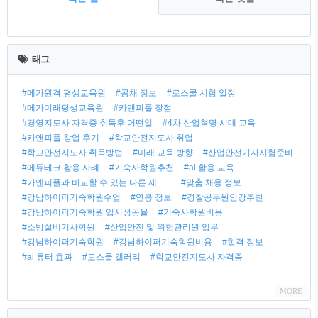
최
근
태그
글
#메가원격 평생교육원
#공채 정보
#로스쿨 시험 일정
#메가미래평생교육원
#카앤피플 장점
#경영지도사 자격증 취득후 어떤일
#4차 산업혁명 시대 교육
#카앤피플 창업 후기
#학교안전지도사 취업
#학교안전지도사 취득방법
#미래 교육 방향
#산업안전기사시험준비
#에듀테크 활용 사례
#기숙사학원추천
#ai 활용 교육
#카앤피플과 비교할 수 있는 다른 세차 업체
#맞춤 채용 정보
#강남하이퍼기숙학원수업
#연봉 정보
#경찰공무원인강추천
#강남하이퍼기숙학원 입시성공율
#기숙사학원비용
#소방설비기사학원
#산업안전 및 위험관리원 업무
#강남하이퍼기숙학원
#강남하이퍼기숙학원비용
#합격 정보
#ai 튜터 효과
#로스쿨 갤러리
#학교안전지도사 자격증
MORE