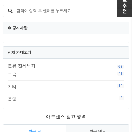
교육진흥협회에서 무료로 지원하는 시험
을 통해 자격증을 취득할 수 있습니다. 시
험은 객관식 형식으로 진행되며, 60점 이
상이면 합격입니다.* 교육 기관: 민간 교육
기관에서도 학교안전지도사 자격증을 취
공지사항
득할 수 있습니다. 학교안전지도사 취업
및 활용 분야취업 및 활용 분야 방과후학
교 교사: 방과후학교에서 수업을 진행하면
서 안전사고를 예방하고 대응할 수 있
전체 카테고리
는 능력이 필요합니다.학교 보안관 및 ..
분류 전체보기
63
41
교육
16
기타
3
은행
애드센스 광고 영역
최근 글
최근 댓글